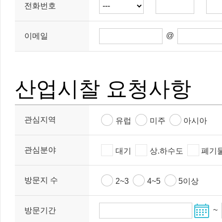
전화번호
@
이메일
산업시찰 요청사항
관심지역
유럽
미주
아시아
관심분야
대기
상.하수도
폐기
방문지 수
2~3
4~5
5이상
~
방문기간