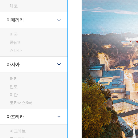
체코
아메리카
미국
중남미
캐나다
아시아
터키
인도
이란
코카서스3국
아프리카
마그레브