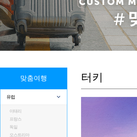
터키
맞춤여행
유럽
이태리
프랑스
독일
오스트리아