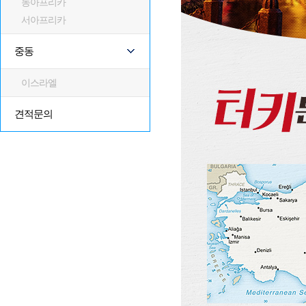
동아프리카
서아프리카
중동
이스라엘
견적문의