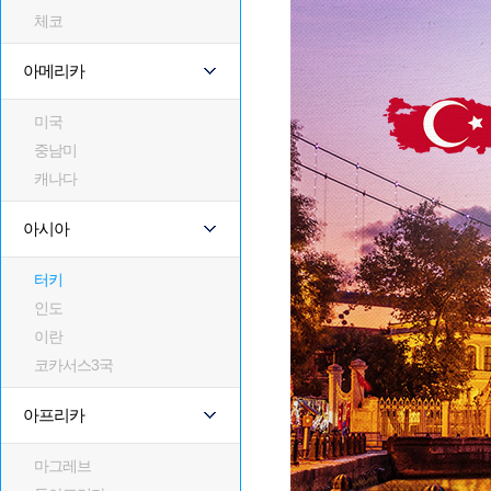
체코
아메리카
미국
중남미
캐나다
아시아
터키
인도
이란
코카서스3국
아프리카
마그레브