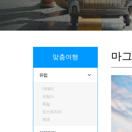
마
맞춤여행
유럽
이태리
프랑스
독일
오스트리아
체코