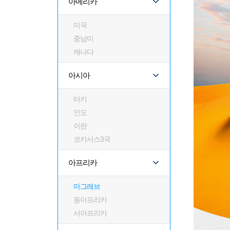
아메리카
미국
중남미
캐나다
아시아
터키
인도
이란
코카서스3국
아프리카
마그레브
동아프리카
서아프리카