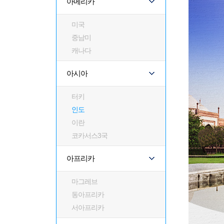
아메리카
미국
중남미
캐나다
아시아
터키
인도
이란
코카서스3국
아프리카
마그레브
동아프리카
서아프리카