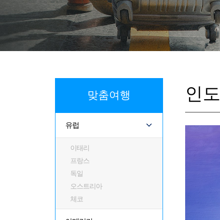
인
맞춤여행
유럽
이태리
프랑스
독일
오스트리아
체코